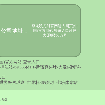
尊龙凯龙时官网进入网页(中
公司地址：
国)官方网站 登录入口环球
大厦8楼6389号
国)官方网站 登录入口
押注站-bet366体F1-斯诺克买球-大发买网球-
入口
_世界杯买球盘_世界杯365买球_七乐体育站
L地图