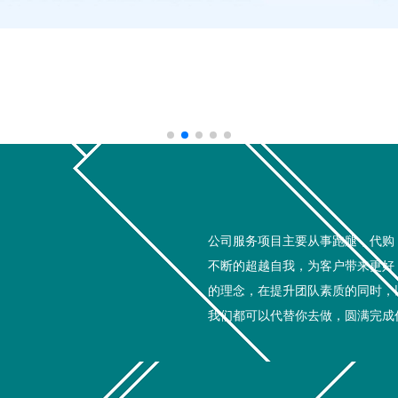
公司服务项目主要从事跑腿，代购
不断的超越自我，为客户带来更好
的理念，在提升团队素质的同时，
我们都可以代替你去做，圆满完成