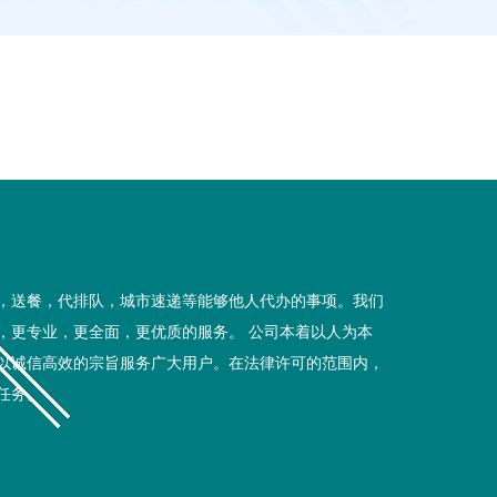
，送餐，代排队，城市速递等能够他人代办的事项。我们
，更专业，更全面，更优质的服务。 公司本着以人为本
以诚信高效的宗旨服务广大用户。在法律许可的范围内，
任务。