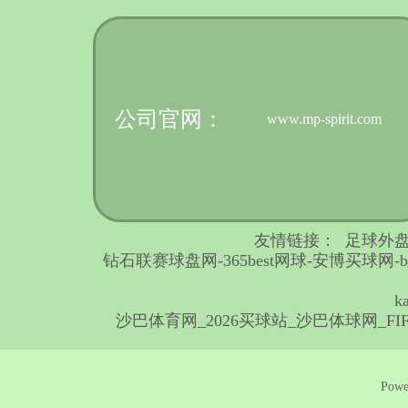
公司官网：
www.mp-spirit.com
友情链接：
足球外盘
钻石联赛球盘网-365best网球-安博买球网-b
k
沙巴体育网_2026买球站_沙巴体球网_
Powe