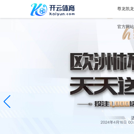
尊龙凯龙
官方网站