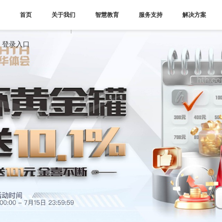
时官网进入网页(中国)
首页
关于我们
智慧教育
服务支持
解决方案
 登录入口