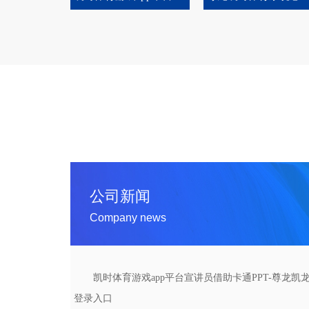
公司新闻
Company news
凯时体育游戏app平台宣讲员借助卡通PPT-尊龙凯
登录入口