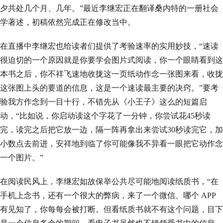
夕共处几个月、几年。”最近李继宏正在翻译桑内特的一册社会
学著述，初稿依然完成正在修改当中。
在直播中李继宏也给读者们提供了考验速率的实用妙技，“速读
很迫切的一个原因就是你要学会图片式阅读，你一个眼睛看到这
本书之后，你不祥飞速地收拢这一页纸动作念一张图来看，收拢
这张图上头的要道的信息，这是一个速读最主要的决窍。”要考
验我方作念到一目十行，不错先从《小王子》这么的短篇启
动，“比如说，你启动读这个字花了一分钟，你尝试花45秒读
完，读完之后把它放一边，隔一阵再拿出来尝试30秒读完它，加
小数点去前进，安祥地到临了你可能像我不异看一眼把它动作念
一个图片。”
在阅读民风上，李继宏如故保举公共尽可能地阅读纸质书，“在
手机上念书，还有一个很大的弊病，来了一个微信、哪个 APP
有见知了，你每每会被打断。但看纸质书就不有这个问题，目下