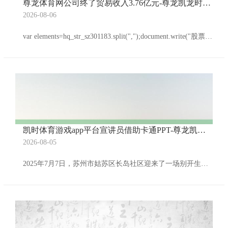
尊龙体育网公司终了贸易收入3.76亿元-尊龙凯龙时官网进入网页(中国)官方网站 登录入口
2026-08-06
var elements=hq_str_sz301183.split(",");document.write("股票名字:" + elements[0]+ " ");document.write("本日开盘价:" + elements[1]+" ");document.write("昨日收盘价:" + elements[2] + " ");document.write("现时价钱:" + elements[3] + " ");document.write("本日最高价:" + elements
凯时体育游戏app平台宣讲员借助卡通PPT-尊龙凯龙时官网进入网页(中国)官方网站 登录入口
2026-08-05
2025年7月7日，苏州市姑苏区长岛社区迎来了一场别开生面的儿童普法举止。苏州大学王健法学院“习法逐梦，明法笃行”党员志愿行状团以“法律王国大冒险”为主题，通过活泼兴味的互动形式，为社区小一又友们带来了一堂充满童趣的法治发蒙课。 举止起头，宣讲员们以亲切的致意和自我先容拉近了与孩子们的距离。通过“规章猜猜猜”破冰游戏，小一又友们赶紧知晓了“法律是国度大‘家’的规章”这一中枢理念，现场歧视强烈。 在“宪法城堡”形式，宣讲员借助卡通PPT，将宪法比作“国度讲明书”和“权益督察盾”，用浅薄明了的话语