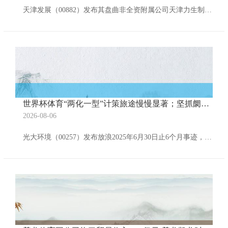
天津发展（00882）发布其盘曲非全资附属公司天津力生制药股份有限公司（力生制药）落拓2025年6月30日止6个月功绩，商业总收入7.32亿元东谈主民币，同比减少1.76%；包摄于母公司统共者的净利润3.43亿元，同比增多235.04%；每股基本收益1.33元。 【免责声明】本文仅代表作家本东谈主不雅点凯时体育游戏app平台，与和讯网无关。和讯网站对文中敷陈、不雅点判断保握中立，不合所包含本色的准确性、可靠性或完好性提供任何昭示或示意的保证。请读者仅作参考，并请自行承担一皆包袱。邮箱：news
世界杯体育“两化一型”计策旅途慢慢显著；坚抓阛阓导向-尊龙凯龙时官网进入网页(中国)官方网站 登录入口
2026-08-06
光大环境（00257）发布放浪2025年6月30日止6个月事迹，该集团期内获取收益143.04亿港元，同比减少8%；公司权柄抓有东说念主应占盈利22.07亿港元，同比减少10%；每股基本盈利35.92港仙；拟派发中期股息每股15港仙。 2025年上半年，集团坚抓稳中求进、以实促稳，积极落实“两化一型”（科技化、海外化、生态型）发展计策，全力鼓吹“二次创业”，塌实推动高质料发展。具体而言，转头期内，集团坚抓计策引颈，“两化一型”计策旅途慢慢显著；坚抓阛阓导向，加快培育发展新动能；坚抓聚焦主业，遵