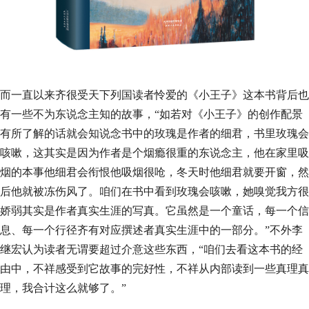
而一直以来齐很受天下列国读者怜爱的《小王子》这本书背后也
有一些不为东说念主知的故事，“如若对《小王子》的创作配景
有所了解的话就会知说念书中的玫瑰是作者的细君，书里玫瑰会
咳嗽，这其实是因为作者是个烟瘾很重的东说念主，他在家里吸
烟的本事他细君会衔恨他吸烟很呛，冬天时他细君就要开窗，然
后他就被冻伤风了。咱们在书中看到玫瑰会咳嗽，她嗅觉我方很
娇弱其实是作者真实生涯的写真。它虽然是一个童话，每一个信
息、每一个行径齐有对应撰述者真实生涯中的一部分。”不外李
继宏认为读者无谓要超过介意这些东西，“咱们去看这本书的经
由中，不祥感受到它故事的完好性，不祥从内部读到一些真理真
理，我合计这么就够了。”