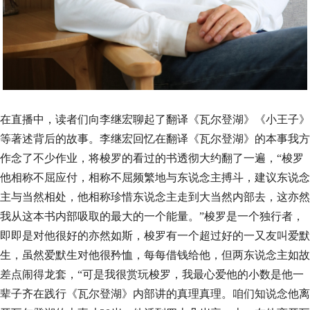
在直播中，读者们向李继宏聊起了翻译《瓦尔登湖》《小王子》
等著述背后的故事。李继宏回忆在翻译《瓦尔登湖》的本事我方
作念了不少作业，将梭罗的看过的书透彻大约翻了一遍，“梭罗
他相称不屈应付，相称不屈频繁地与东说念主搏斗，建议东说念
主与当然相处，他相称珍惜东说念主走到大当然内部去，这亦然
我从这本书内部吸取的最大的一个能量。”梭罗是一个独行者，
即即是对他很好的亦然如斯，梭罗有一个超过好的一又友叫爱默
生，虽然爱默生对他很矜恤，每每借钱给他，但两东说念主如故
差点闹得龙套，“可是我很赏玩梭罗，我最心爱他的小数是他一
辈子齐在践行《瓦尔登湖》内部讲的真理真理。咱们知说念他离