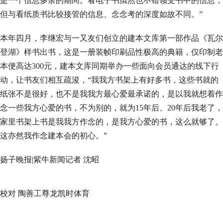
是一个信息多余的期间。看电子书虽然也不错领受书中的信息，
但与看纸质书比较接管的信息、念念考的深度如故不同。”
本年四月，李继宏与一又友们创立的建本文库第一部作品《瓦尔
登湖》样书出书，这是一册装帧印刷品性极高的典籍，仅印制老
本便高达300元，建本文库同期举办一些面向会员通达的线下行
动，让书友们相互疏浚，“我我方书架上有好多书，这些书就的
纸张不是很好，也不是我我方最心爱最承诺的，是以我就想着作
念一些我方心爱的书，不为别的，就为15年后、20年后我老了，
家里书架上书是我我方作念的，是我方心爱的书，这么就够了。
这亦然我作念建本会的初心。”
扬子晚报|紫牛新闻记者 沈昭
校对 陶善工尊龙凯时体育